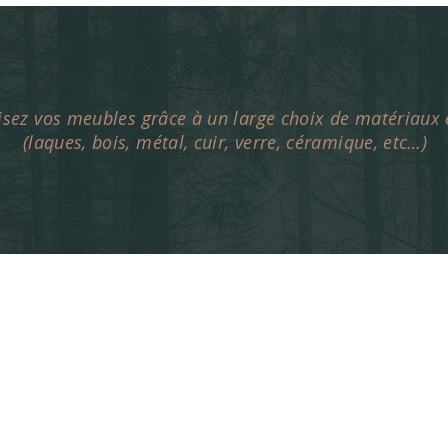
sez vos meubles grâce à un large choix de matériaux e
(laques, bois, métal, cuir, verre, céramique, etc…)