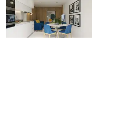
PROJETS
Personnalisez vos meubles grâce
à un large choix de matériaux et
finitions
(laques, bois, métal, cuir, verre,
céramique, etc…)