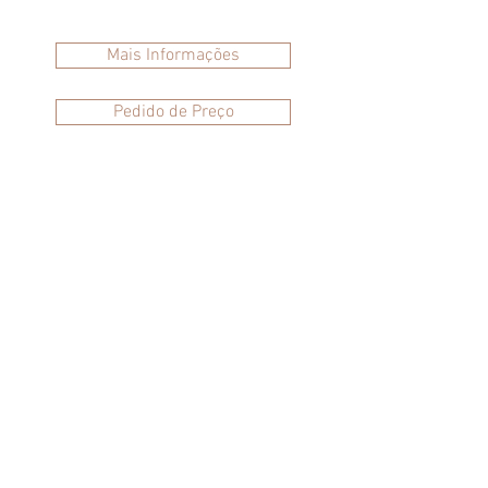
Mais Informações
Pedido de Preço
Siga-nos:
Política de Privacidade
Política de Cookies
Termos e Condições
Livro de reclamações