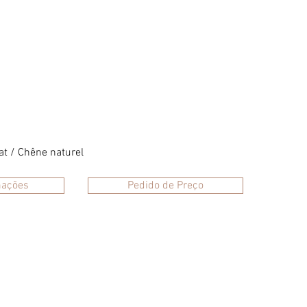
m
m
at / Chêne naturel
mações
Pedido de Preço