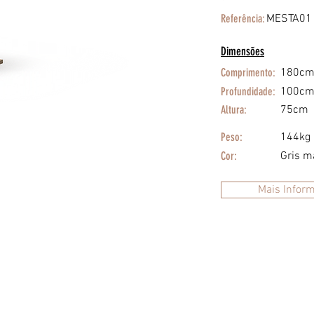
Referência:
MESTA01
Dimensões
Comprimento:
180c
Profundidade:
100c
Altura:
75cm
Peso:
144kg
Cor:
Gris m
Mais Infor